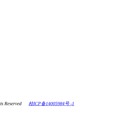
ghts Reserved
桂ICP备14005984号 -1