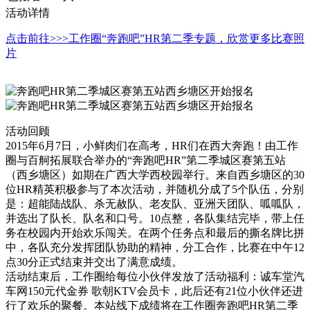
活动详情
点击前往>>>工作圈“奔跑吧”HR第二季专题，欣赏更多比赛照
片
活动回顾
2015年6月7日，小鲜肉们在高考，HR们在西大奔跑！由工作
圈与百舸拓展联合举办的“奔跑吧HR”第二季城区赛第五站
（西乡塘区）如期在广西大学西校园举行。来自西乡塘区的30
位HR精英积极参与了本次活动，并随机分成了5个队伍，分别
是：超能陆战队、杀无赦队、老友队、亚洲天团队、呱呱队，
并选出了队长、队名和口号。10点整，各队集结完毕，带上任
务在校园内开始欢乐闯关。在两个任务点和最后的撕名牌比拼
中，各队充分发挥团队协助的精神，分工合作，比赛在中午12
点30分正式结束并交出了满意成绩。
活动结束后，工作圈给每位小伙伴发放了活动福利：诚车堂汽
车网150元代金券 歌朝KTV会员卡，此后还有21位小伙伴还进
行了欢乐的聚餐。本站线下成绩将在工作圈奔跑吧HR第二季