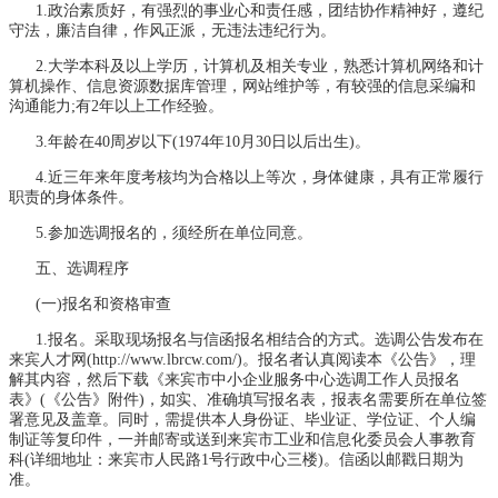
1.政治素质好，有强烈的事业心和责任感，团结协作精神好，遵纪
守法，廉洁自律，作风正派，无违法违纪行为。
2.大学本科及以上学历，计算机及相关专业，熟悉计算机网络和计
算机操作、信息资源数据库管理，网站维护等，有较强的信息采编和
沟通能力;有2年以上工作经验。
3.年龄在40周岁以下(1974年10月30日以后出生)。
4.近三年来年度考核均为合格以上等次，身体健康，具有正常履行
职责的身体条件。
5.参加选调报名的，须经所在单位同意。
五、选调程序
(一)报名和资格审查
1.报名。采取现场报名与信函报名相结合的方式。选调公告发布在
来宾人才网(http://www.lbrcw.com/)。报名者认真阅读本《公告》，理
解其内容，然后下载《来宾市中小企业服务中心选调工作人员报名
表》(《公告》附件)，如实、准确填写报名表，报表名需要所在单位签
署意见及盖章。同时，需提供本人身份证、毕业证、学位证、个人编
制证等复印件，一并邮寄或送到来宾市工业和信息化委员会人事教育
科(详细地址：来宾市人民路1号行政中心三楼)。信函以邮戳日期为
准。