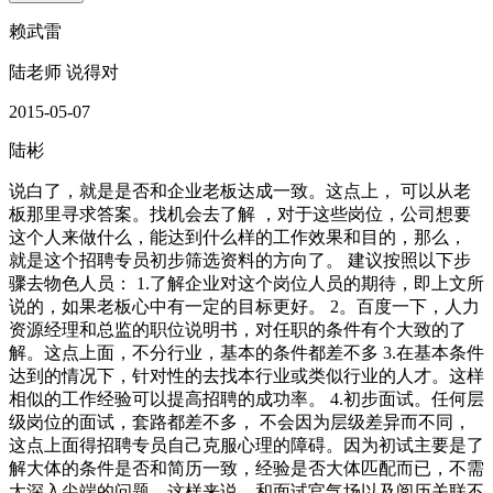
赖武雷
陆老师 说得对
2015-05-07
陆彬
说白了，就是是否和企业老板达成一致。这点上， 可以从老
板那里寻求答案。找机会去了解 ，对于这些岗位，公司想要
这个人来做什么，能达到什么样的工作效果和目的，那么，
就是这个招聘专员初步筛选资料的方向了。 建议按照以下步
骤去物色人员： 1.了解企业对这个岗位人员的期待，即上文所
说的，如果老板心中有一定的目标更好。 2。百度一下，人力
资源经理和总监的职位说明书，对任职的条件有个大致的了
解。这点上面，不分行业，基本的条件都差不多 3.在基本条件
达到的情况下，针对性的去找本行业或类似行业的人才。这样
相似的工作经验可以提高招聘的成功率。 4.初步面试。任何层
级岗位的面试，套路都差不多， 不会因为层级差异而不同，
这点上面得招聘专员自己克服心理的障碍。因为初试主要是了
解大体的条件是否和简历一致，经验是否大体匹配而已，不需
太深入尖端的问题。这样来说，和面试官气场以及阅历关联不