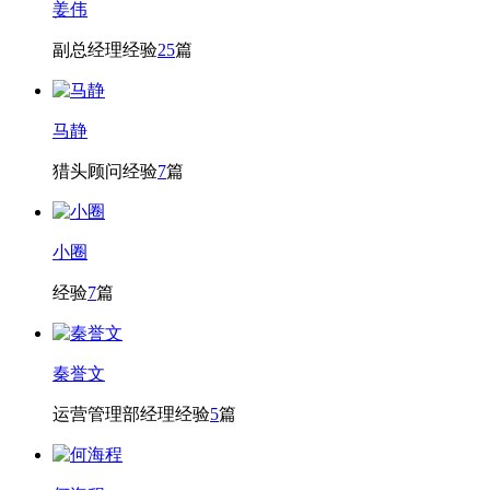
姜伟
副总经理
经验
25
篇
马静
猎头顾问
经验
7
篇
小圈
经验
7
篇
秦誉文
运营管理部经理
经验
5
篇