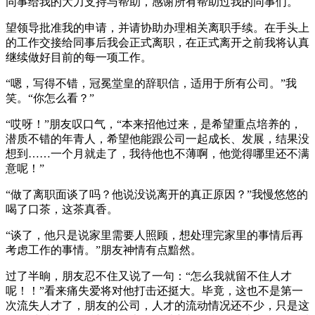
同事给我的大力支持与帮助，感谢所有帮助过我的同事们。
望领导批准我的申请，并请协助办理相关离职手续。在手头上
的工作交接给同事后我会正式离职，在正式离开之前我将认真
继续做好目前的每一项工作。
“嗯，写得不错，冠冕堂皇的辞职信，适用于所有公司。”我
笑。“你怎么看？”
“哎呀！”朋友叹口气，“本来招他过来，是希望重点培养的，
潜质不错的年青人，希望他能跟公司一起成长、发展，结果没
想到……一个月就走了，我待他也不薄啊，他觉得哪里还不满
意呢！”
“做了离职面谈了吗？他说没说离开的真正原因？”我慢悠悠的
喝了口茶，这茶真香。
“谈了，他只是说家里需要人照顾，想处理完家里的事情后再
考虑工作的事情。”朋友神情有点黯然。
过了半晌，朋友忍不住又说了一句：“怎么我就留不住人才
呢！！”看来痛失爱将对他打击还挺大。毕竟，这也不是第一
次流失人才了，朋友的公司，人才的流动情况还不少，只是这